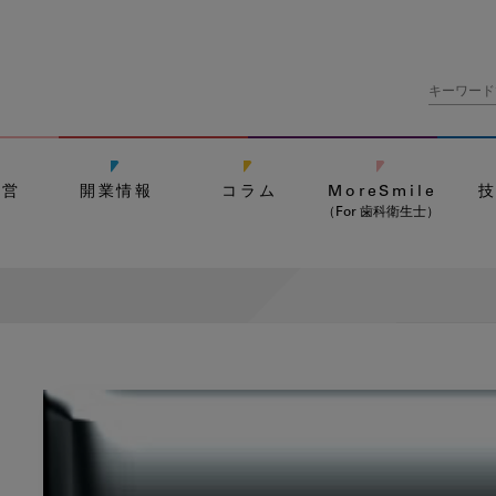
経営
開業情報
コラム
MoreSmile
（For 歯科衛生士）