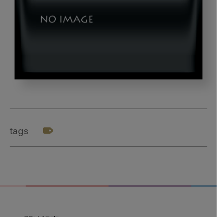
dld_20220623_03
tags