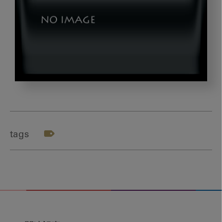
20220629_1_image_04
tags