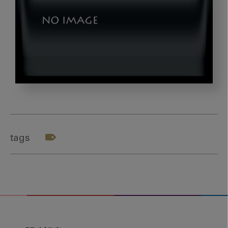
20220715_2_image_00
tags