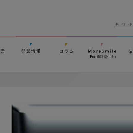
経営
開業情報
コラム
MoreSmile
（For 歯科衛生士）