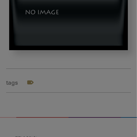
akane_button
tags