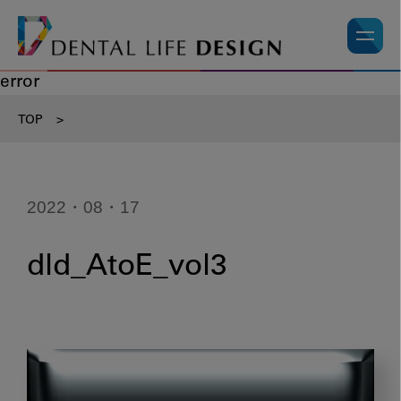
error
TOP
>
2022・08・17
dld_AtoE_vol3