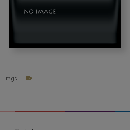
dld_AtoE_vol3
tags