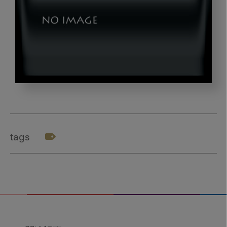
dld_AtoE_vol4
tags