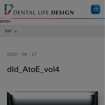
error
TOP
>
2022・08・17
dld_AtoE_vol4