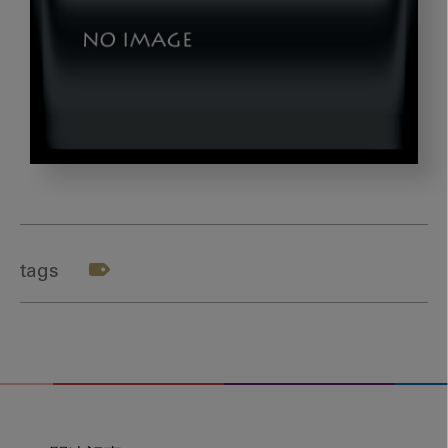
tetora2_gazou7
tags