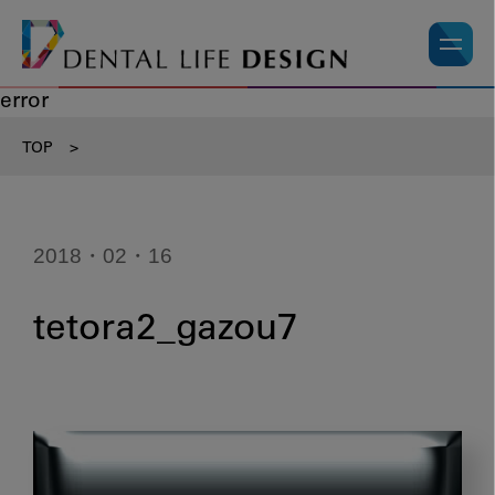
error
TOP
>
2018・02・16
tetora2_gazou7