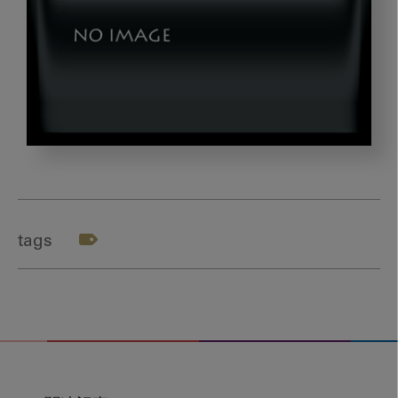
20220831_okazaki_04
tags