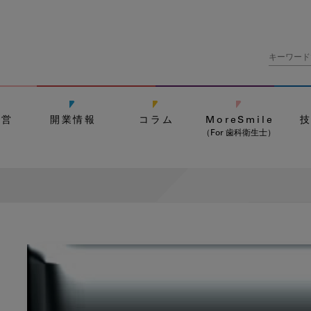
経営
開業情報
コラム
MoreSmile
（For 歯科衛生士）