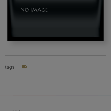
image_20220926_00
tags