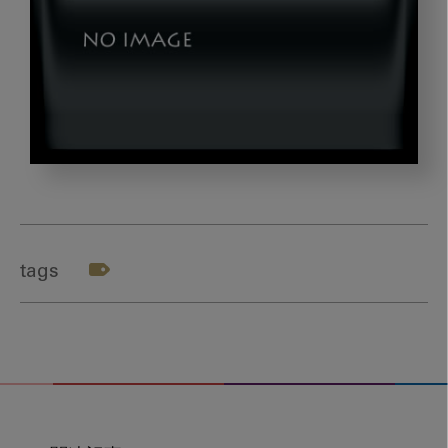
image_20220926_2_09
tags