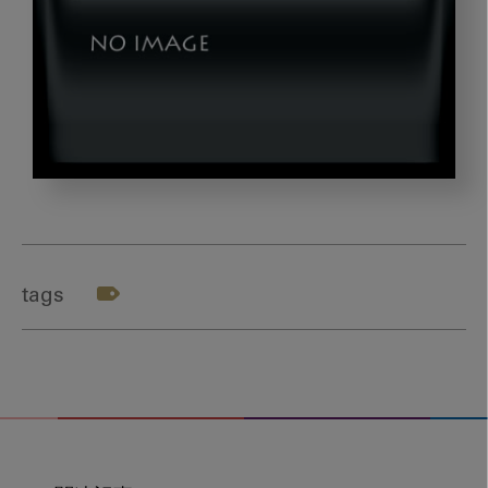
image_20220928_02_
tags