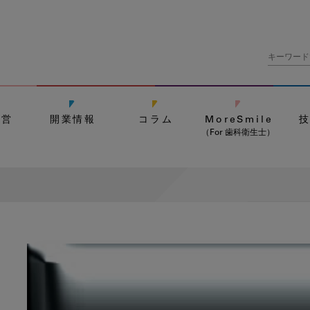
経営
開業情報
コラム
MoreSmile
（For 歯科衛生士）