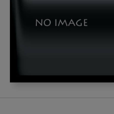
dld_
テ
ー
マ
３