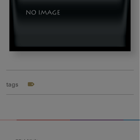
spc_gazou2
tags