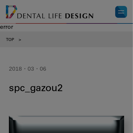
error
TOP
>
2018・03・06
spc_gazou2