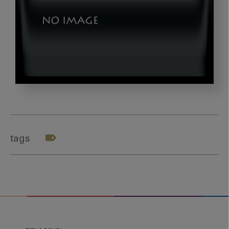
spc_title
tags