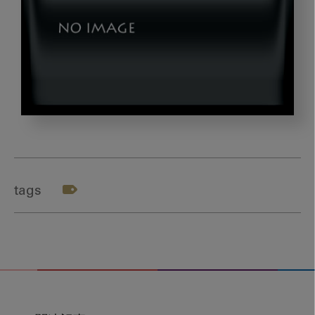
20221101_image_05
tags