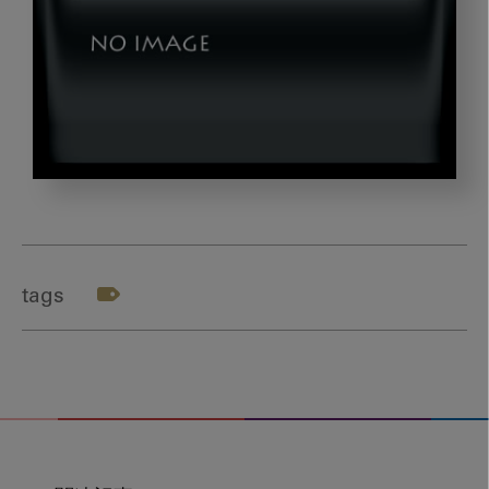
image_20221129_00
tags