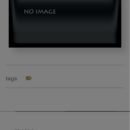
image_20221129_2_01
tags