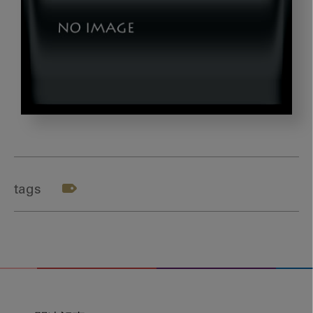
image_20221213_00
tags