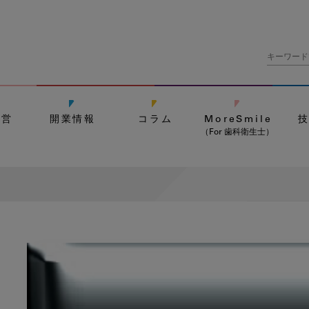
経営
開業情報
コラム
MoreSmile
（For 歯科衛生士）