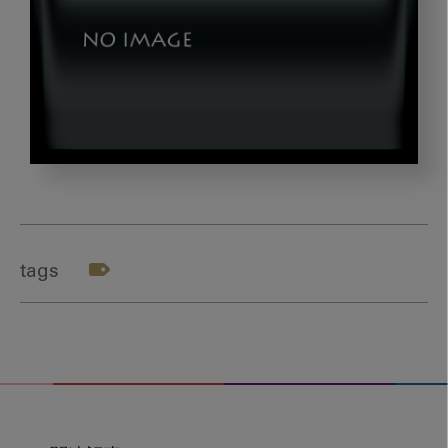
image_20221226-
3-
02
tags