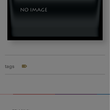
image_20221226-
3-
03
tags