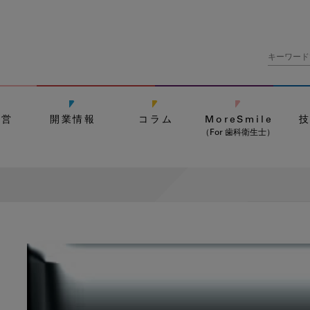
経営
開業情報
コラム
MoreSmile
（For 歯科衛生士）