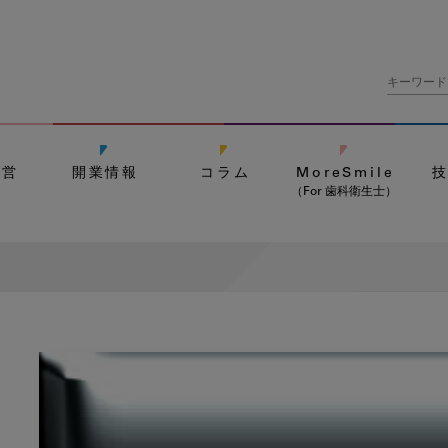
経営
開業情報
コラム
MoreSmile
（For 歯科衛生士）