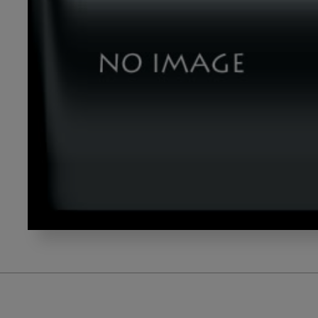
image_20230131-
2-
01