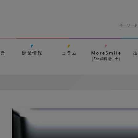
経営
開業情報
コラム
MoreSmile
（For 歯科衛生士）