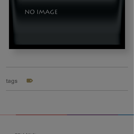
simizu_gazou03_1
tags