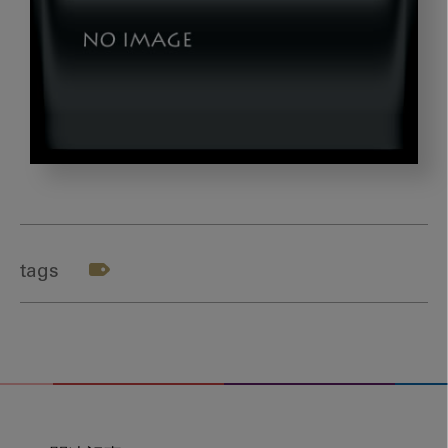
simizu_gazou05
tags