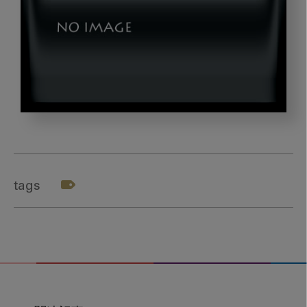
image_20230302-
01
tags