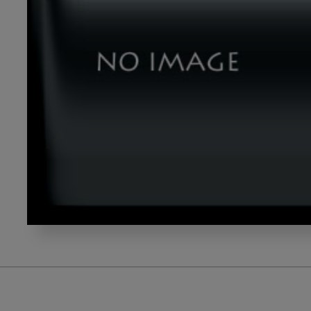
dld_2023031701-
02