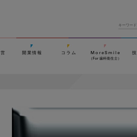
経営
開業情報
コラム
MoreSmile
（For 歯科衛生士）