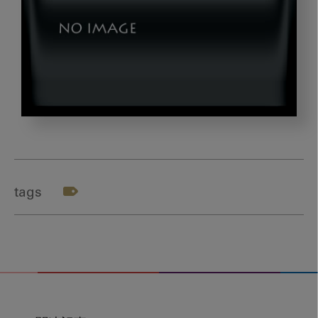
image_20230322-
02
tags