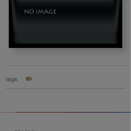
image_20230322-
2-
04
tags