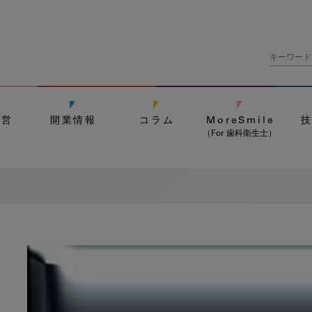
経営
開業情報
コラム
MoreSmile
（For 歯科衛生士）