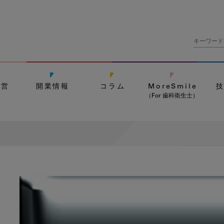
経営
開業情報
コラム
MoreSmile
（For 歯科衛生士）