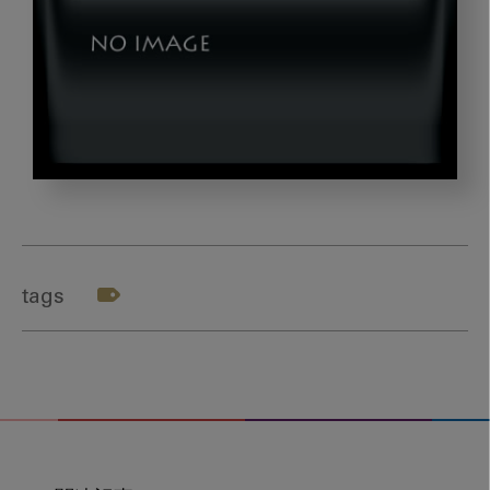
image_20230331-
03
tags