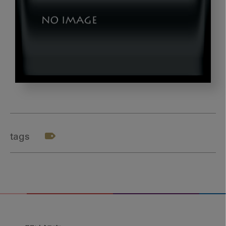
image_20230405_01_04
tags