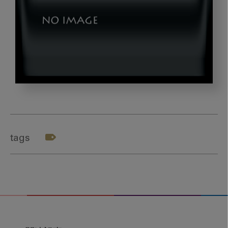
image_20230407-
02-
01
tags