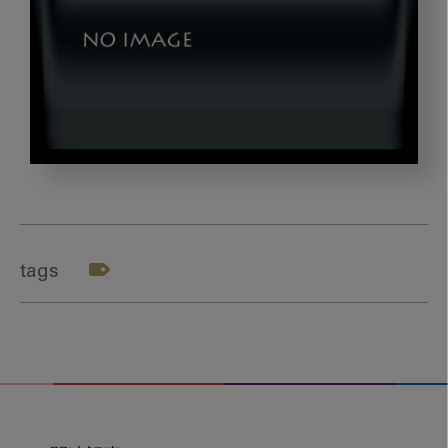
image_20230407-
02-
07
tags