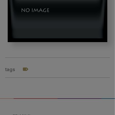
shika03
tags