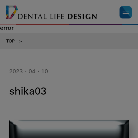
error
TOP
>
2023・04・10
shika03