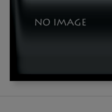
shikaclinictitle_01