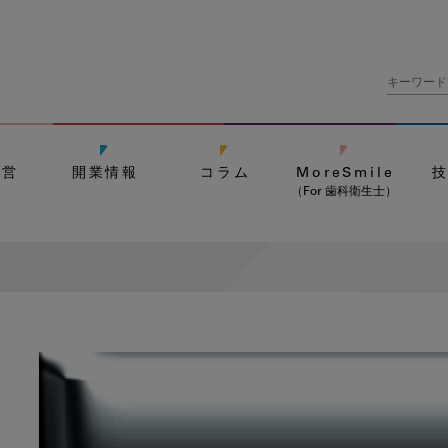
経営
開業情報
コラム
MoreSmile
（For 歯科衛生士）