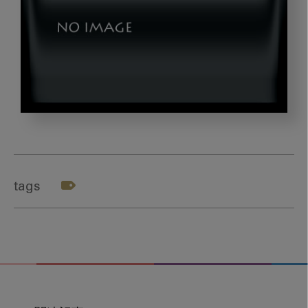
dld_
テ
ー
マ
tags
４