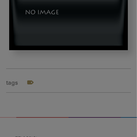
image_20230413-
04
tags