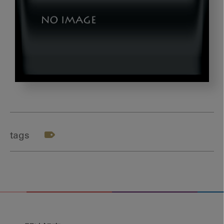
dld_ds_title2
tags