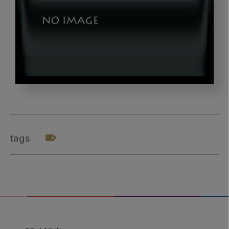
dld_20230426-
04
tags