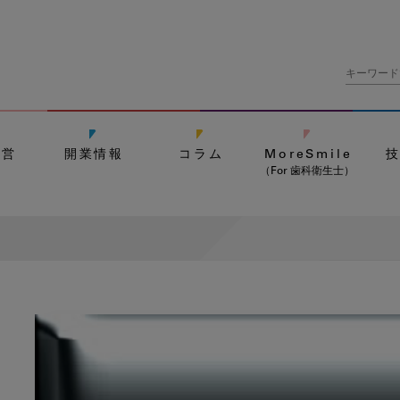
経営
開業情報
コラム
MoreSmile
（For 歯科衛生士）