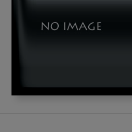
dld_20230428-
04