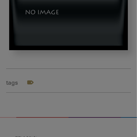
dr_fukuoka8
tags