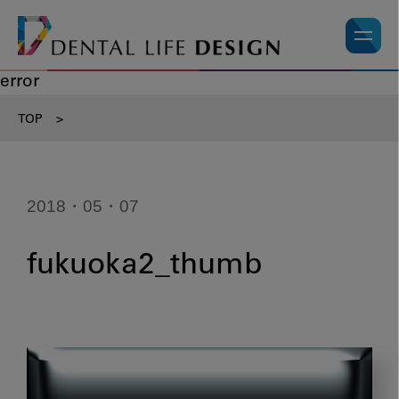
error
TOP
>
2018・05・07
fukuoka2_thumb