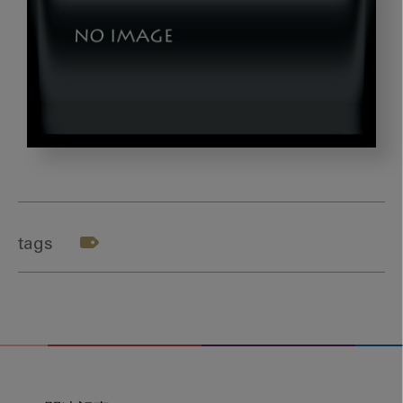
fukuoka2_thumb
tags