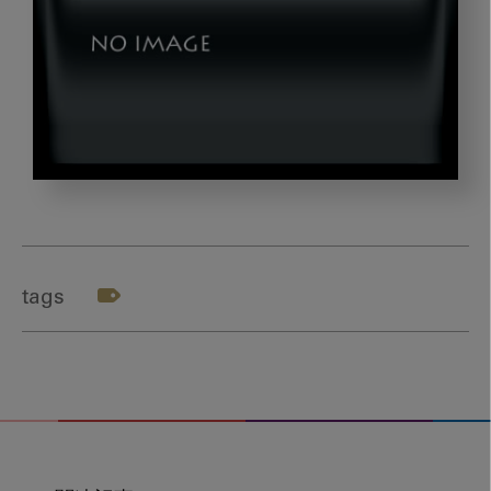
image_20230510_04
tags