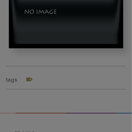
image_20230518-
05
tags